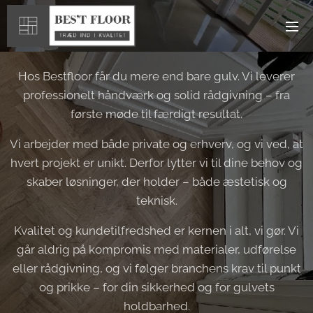
Hos Bestfloor får du mere end bare gulv. Vi leverer
professionelt håndværk og solid rådgivning – fra
første møde til færdigt resultat.
Vi arbejder med både private og erhverv, og vi ved, at
hvert projekt er unikt. Derfor lytter vi til dine behov og
skaber løsninger, der holder – både æstetisk og
teknisk.
Kvalitet og kundetilfredshed er kernen i alt, vi gør. Vi
går aldrig på kompromis med materialer, udførelse
eller rådgivning, og vi følger branchens krav til punkt
og prikke – for din sikkerhed og for gulvets
holdbarhed.